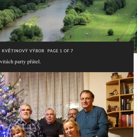
 KVĚTINOVÝ VÝBOR
PAGE 1 OF 7
vitách party přátel.