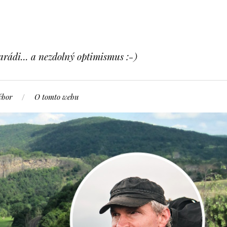
arádi... a nezdolný optimismus :-)
ýbor
O tomto webu