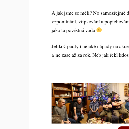
A jak jsme se měli? No samozřejmě dob
vzpomínání, vtipkování a popichování
jako ta pověstná voda
Jelikož padly i nějaké nápady na akce 
a ne zase až za rok. Neb jak řekl kdosi