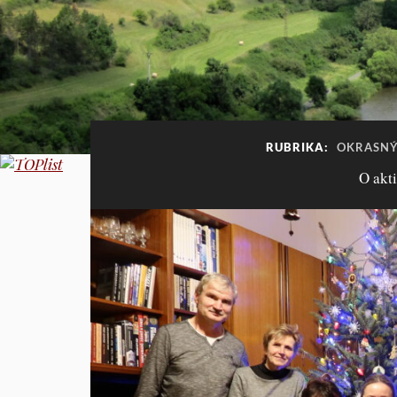
RUBRIKA:
OKRASNÝ
O akti