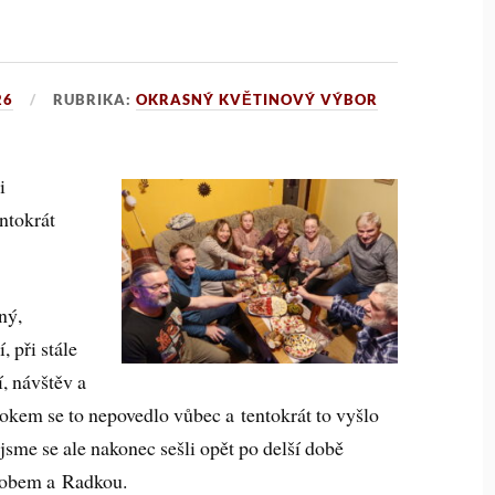
26
RUBRIKA:
OKRASNÝ KVĚTINOVÝ VÝBOR
i
ntokrát
ný,
, při stále
í, návštěv a
 rokem se to nepovedlo vůbec a tentokrát to vyšlo
sme se ale nakonec sešli opět po delší době
 Bobem a Radkou.