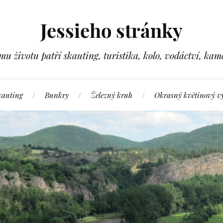
Jessieho stránky
ímu životu patří skauting, turistika, kolo, vodáctví, kam
kauting
Bunkry
Železný kruh
Okrasný květinový v