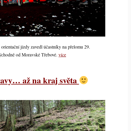
 orientační jízdy zavedl účastníky na přelomu 29.
východně od Moravské Třebové.
více
tavy… až na kraj světa