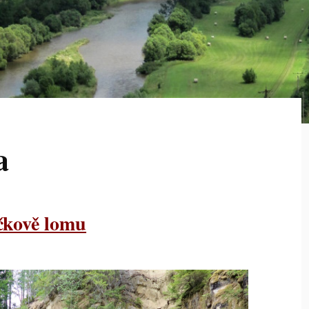
a
čkově lomu