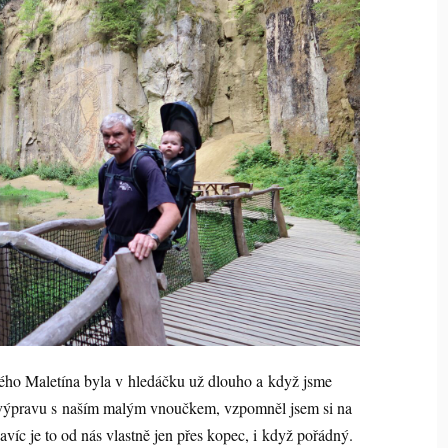
rého Maletína byla v hledáčku už dlouho a když jsme
ší výpravu s naším malým vnoučkem, vzpomněl jsem si na
avíc je to od nás vlastně jen přes kopec, i když pořádný.