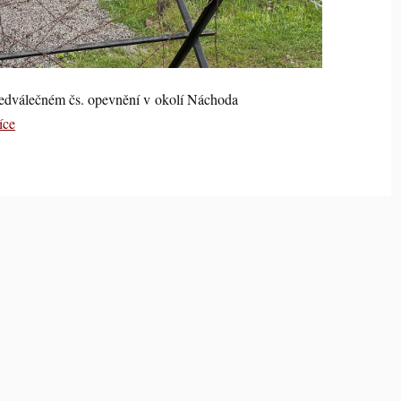
ředválečném čs. opevnění v okolí Náchoda
íce