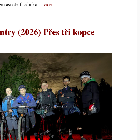
utem asi čtvrthodinka…
více
ntry (2026) Přes tři kopce