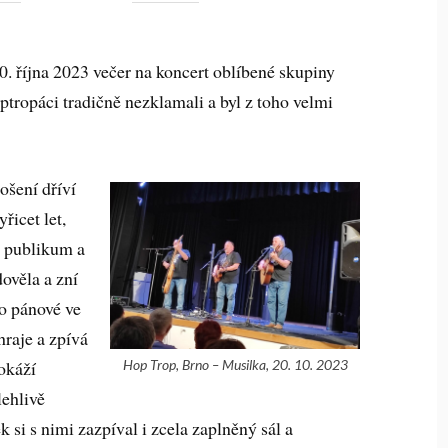
20. října 2023 večer na koncert oblíbené skupiny
tropáci tradičně nezklamali a byl z toho velmi
ošení dříví
yřicet let,
é publikum a
dověla a zní
to pánové ve
hraje a zpívá
Hop Trop, Brno – Musilka, 20. 10. 2023
okáží
lehlivě
k si s nimi zazpíval i zcela zaplněný sál a