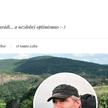
arádi... a nezdolný optimismus :-)
ýbor
O tomto webu