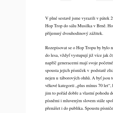
V plné sestavě jsme vyrazili v pátek 
Hop Trop do sálu Musilka v Brně. Hop
příjemný dvouhodinový zážitek.
Rozepisovat se o Hop Tropu by bylo n
do lesa, vždyť vystupují již více jak čt
napříč generacemi mají svoje početn
spousta jejich písniček v podstatě zli
nejen u táborových ohňů. A byť jsou 
věkové kategorii „plus mínus 70 let“, 
jim to pořád dobře a vlastní pohodu d
písněmi i mluveným slovem stále spo
přenášet i do publika. Spoustu písniče