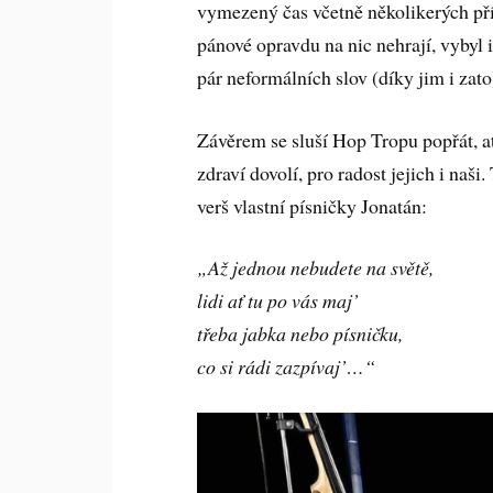
vymezený čas včetně několikerých pří
pánové opravdu na nic nehrají, vybyl 
pár neformálních slov (díky jim i zato
Závěrem se sluší Hop Tropu popřát, ať 
zdraví dovolí, pro radost jejich i naši
verš vlastní písničky Jonatán:
„Až jednou nebudete na světě,
lidi ať tu po vás maj’
třeba jabka nebo písničku,
co si rádi zazpívaj’…“