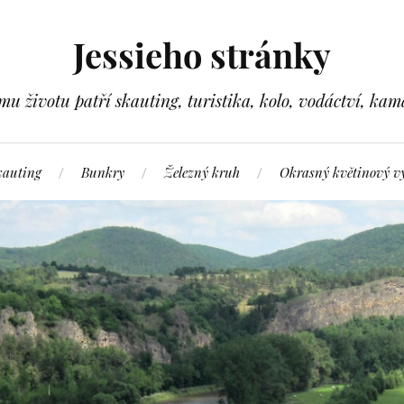
Jessieho stránky
ímu životu patří skauting, turistika, kolo, vodáctví, kam
kauting
Bunkry
Železný kruh
Okrasný květinový v