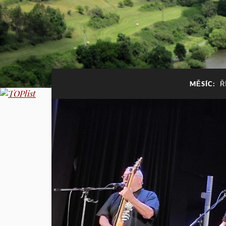
MĚSÍC:
Ř